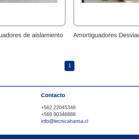
uadores de aislamiento
Amortiguadores Desvia
1
Contacto
+562 22045348
+569 90346888
info@tecnicahansa.cl