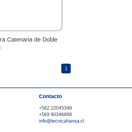
a Catenaria de Doble
a
1
Contacto
+562 22045348
+569 90346888
info@tecnicahansa.cl