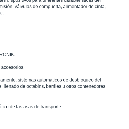
es dispositivos para diferentes características del
isión, válvulas de compuerta, alimentador de cinta,
c.​
TRONIK.​
accesorios.​
ticamente, sistemas automáticos de desbloqueo del
el llenado de octabins, barriles u otros contenedores
co de las asas de transporte.​