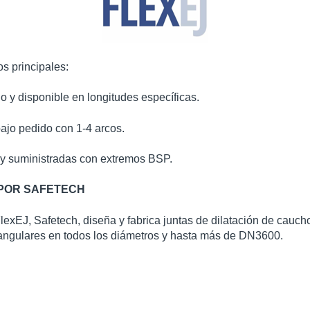
os
principales
:
do
y disponible
en
longitudes
específicas
.
ajo
pedido
con 1-4
arcos
.
y
suministradas
con
extremos
BSP.
POR SAFETECH
lexEJ
, Safetech,
diseña
y
fabrica
juntas de
dilatación
de cauch
angulares
en
todos
los
diámetros
y hasta
más
de
DN3600.