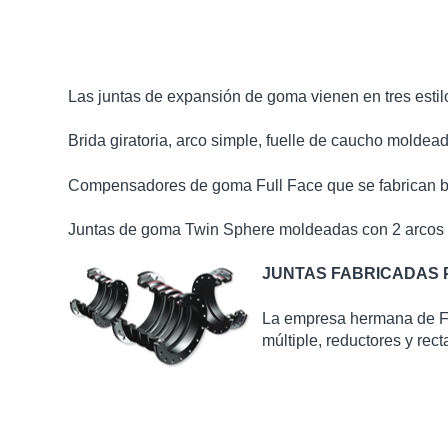
Las juntas de
expansión
de
goma
vienen
en
tres
estil
Brida
giratoria
, arco simple,
fuelle
de caucho
moldea
Compensadores
de
goma
Full Face que se
fabrican
b
Juntas de
goma
Twin Sphere
moldeadas
con 2
arcos
JUNTAS FABRICADAS 
La
empresa
hermana
de
F
múltiple
,
reductores
y
rect