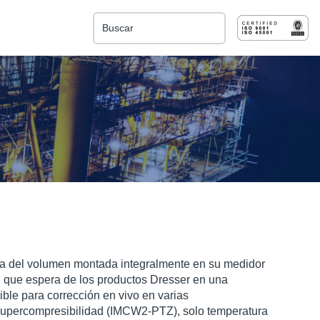
Esto es un campo de búsqueda con una función de 
No hay sugerencias porque el campo de búsqu
sa del volumen montada integralmente en su medidor
ión que espera de los productos Dresser en una
ble para corrección en vivo en varias
 supercompresibilidad (IMCW2-PTZ), solo temperatura