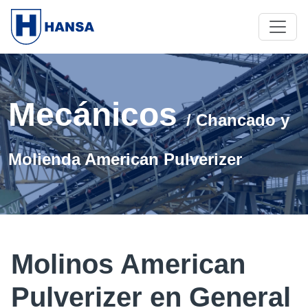
Mecánicos
/ Chancado y
Molienda American Pulverizer
Molinos American
Pulverizer en General